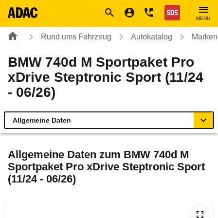
Navigation
Suche
Seiteninhalt
Fußzeile
Nothilfe
MENÜ
Rund ums Fahrzeug
Autokatalog
Marken
BMW 740d M Sportpaket Pro
xDrive Steptronic Sport (11/24
- 06/26)
Allgemeine Daten
Allgemeine Daten
Allgemeine Daten zum
BMW 740d M
Sportpaket Pro xDrive Steptronic Sport
Technische Daten
(11/24 - 06/26)
Ähnliche Autotests