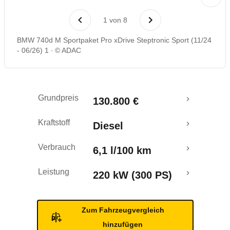
Laufende Kosten
1
von
8
Rückrufe & Mängel
BMW 740d M Sportpaket Pro xDrive Steptronic Sport (11/24
- 06/26) 1
© ADAC
Grundpreis
130.800 €
Kraftstoff
Diesel
Verbrauch
6,1 l/100 km
Leistung
220 kW (300 PS)
Zum Fahrzeugvergleich
hinzufügen