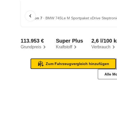
1 von 7
BMW 745Le M Sportpaket xDrive Steptronic
113.953 €
Super Plus
2,6 l/100 
Grundpreis
Kraftstoff
Verbrauch
Zum Fahrzeugvergleich hinzufügen
Alle M