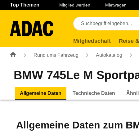
Navigation
Suche
Seiteninhalt
Fußzeile
Top Themen
Mitglied werden
Mietwagen
Mitgliedschaft
Reise &
Rund ums Fahrzeug
Autokatalog
BMW 745Le M Sportpake
Allgemeine Daten
Technische Daten
Ähnli
Allgemeine Daten zum
BM