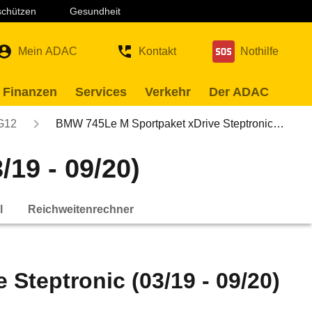
 schützen
Gesundheit
Mein ADAC
Kontakt
Nothilfe
 Finanzen
Services
Verkehr
Der ADAC
G12
BMW 745Le M Sportpaket xDrive Steptronic…
19 - 09/20)
l
Reichweitenrechner
Steptronic (03/19 - 09/20)