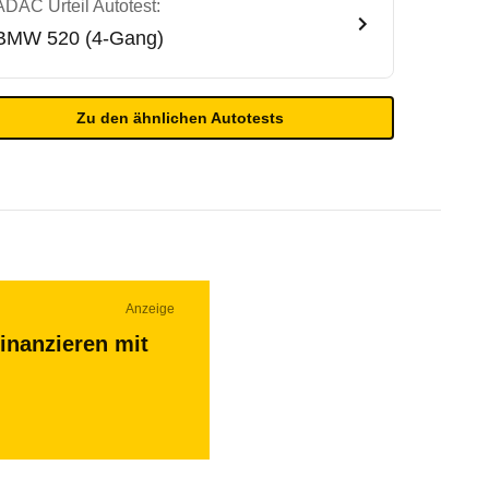
ADAC Urteil Autotest:
BMW
520 (4-Gang)
Zu den ähnlichen Autotests
Anzeige
inanzieren mit