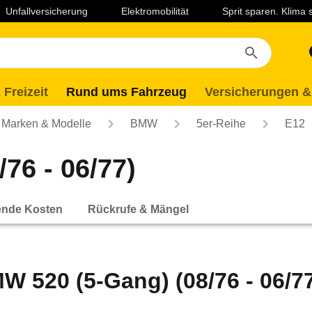
Unfallversicherung
Elektromobilität
Sprit sparen. Klima
 Freizeit
Rund ums Fahrzeug
Versicherungen &
Marken & Modelle
BMW
5er-Reihe
E12
76 - 06/77)
ende Kosten
Rückrufe & Mängel
W 520 (5-Gang) (08/76 - 06/7