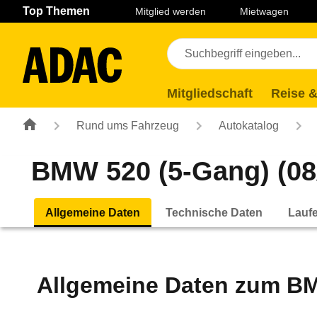
Navigation
Suche
Seiteninhalt
Fußzeile
Top Themen
Mitglied werden
Mietwagen
Mitgliedschaft
Reise &
Rund ums Fahrzeug
Autokatalog
BMW 520 (5-Gang) (08/
Allgemeine Daten
Technische Daten
Lauf
Allgemeine Daten zum
BM