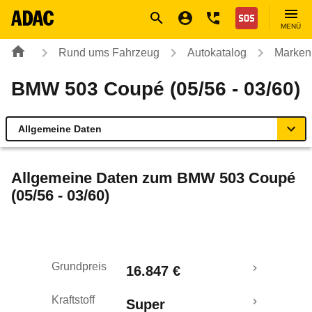
Navigation
Suche
Seiteninhalt
Fußzeile
Nothilfe
MENÜ
Rund ums Fahrzeug
Autokatalog
Marken
BMW 503 Coupé (05/56 - 03/60)
Allgemeine Daten
Allgemeine Daten
Allgemeine Daten zum
BMW 503 Coupé
(05/56 - 03/60)
Technische Daten
Rückrufe & Mängel
Grundpreis
16.847 €
Kraftstoff
Super