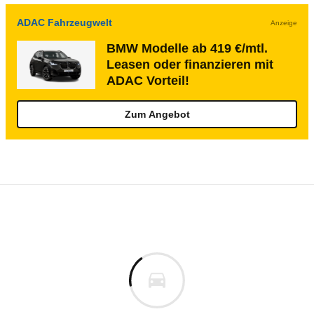
ADAC Fahrzeugwelt
Anzeige
BMW Modelle ab 419 €/mtl.
Leasen oder finanzieren mit
ADAC Vorteil!
Zum Angebot
Rückrufe & Mängel des BMW 503
Technische Daten des
BMW 503 Coupé (05
Keine gemeldeten Mängel
s
Aktuell liegen uns keine Informationen zu Mängeln vo