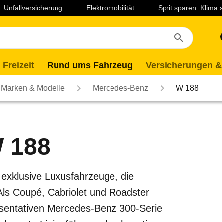
Unfallversicherung
Elektromobilität
Sprit sparen. Klima
 Freizeit
Rund ums Fahrzeug
Versicherungen &
Marken & Modelle
Mercedes-Benz
W 188
 188
exklusive Luxusfahrzeuge, die
Als Coupé, Cabriolet und Roadster
präsentativen Mercedes-Benz 300-Serie