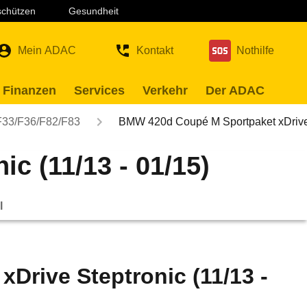
 schützen
Gesundheit
Mein ADAC
Kontakt
Nothilfe
 Finanzen
Services
Verkehr
Der ADAC
F33/F36/F82/F83
BMW 420d Coupé M Sportpaket xDriv
c (11/13 - 01/15)
l
rive Steptronic (11/13 -