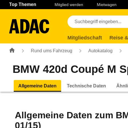
Navigation
Suche
Seiteninhalt
Fußzeile
Top Themen
Mitglied werden
Mietwagen
Mitgliedschaft
Reise &
Rund ums Fahrzeug
Autokatalog
BMW 420d Coupé M Spor
Allgemeine Daten
Technische Daten
Ähnli
Allgemeine Daten zum
BM
01/15)