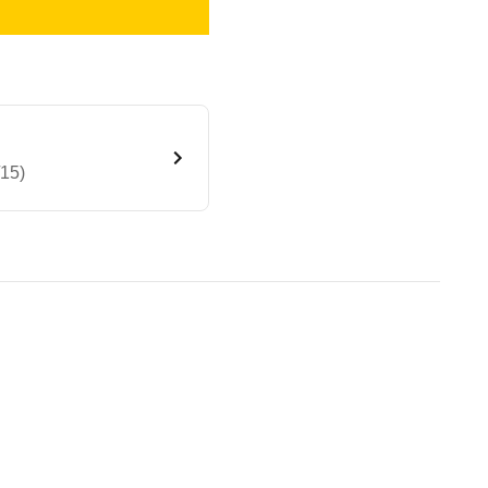
/15)
ve Steptronic (11/13 - 01/15
te Fahrzeug.