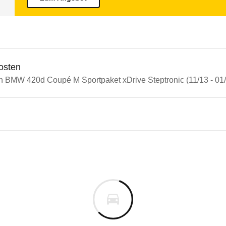
osten
in BMW 420d Coupé M Sportpaket xDrive Steptronic (11/13 - 01
n Autos
4er-Reihe
20d Coupé M Sportpaket xDri
s derselben Baureihengeneration wie das ausgewähl
m