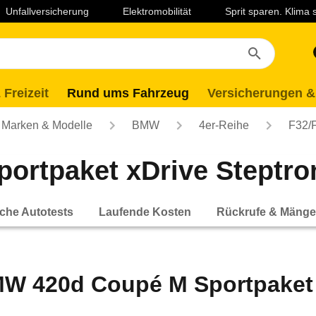
Unfallversicherung
Elektromobilität
Sprit sparen. Klima
 Freizeit
Rund ums Fahrzeug
Versicherungen &
Marken & Modelle
BMW
4er-Reihe
F32/
tpaket xDrive Steptroni
che Autotests
Laufende Kosten
Rückrufe & Mänge
W 420d Coupé M Sportpaket xD