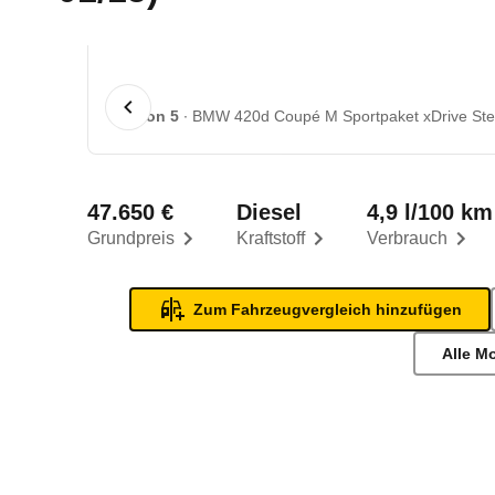
1 von 5
BMW 420d Coupé M Sportpaket xDrive Stept
47.650 €
Diesel
4,9 l/100 km
Grundpreis
Kraftstoff
Verbrauch
Zum Fahrzeugvergleich hinzufügen
Alle M