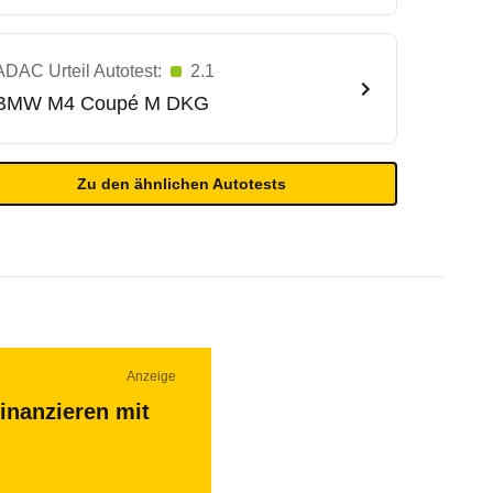
ADAC Urteil Autotest:
2.1
BMW
M4 Coupé M DKG
Zu den ähnlichen Autotests
Anzeige
inanzieren mit