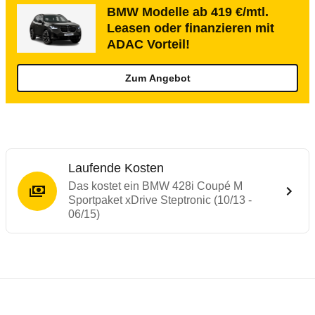
BMW Modelle ab 419 €/mtl.
Leasen oder finanzieren mit
ADAC Vorteil!
Zum Angebot
Laufende Kosten
Das kostet ein BMW 428i Coupé M
Sportpaket xDrive Steptronic (10/13 -
06/15)
Testergebnisse von ähnlichen Autos
Laufende Kosten
Rückrufe & Mängel des BMW 4er-Reihe
Technische Daten des
BMW 428i Coupé M S