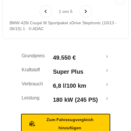
Laufende Kosten
1
von
5
Rückrufe & Mängel
BMW 428i Coupé M Sportpaket xDrive Steptronic (10/13 -
06/15) 1
© ADAC
Grundpreis
49.550 €
Kraftstoff
Super Plus
Verbrauch
6,8 l/100 km
Leistung
180 kW (245 PS)
Zum Fahrzeugvergleich
hinzufügen