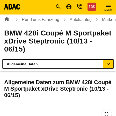
Navigation
Suche
Seiteninhalt
Fußzeile
Nothilfe
MENÜ
Rund ums Fahrzeug
Autokatalog
Marken
BMW 428i Coupé M Sportpaket
xDrive Steptronic (10/13 -
06/15)
Allgemeine Daten
Allgemeine Daten
Allgemeine Daten zum
BMW 428i Coupé
M Sportpaket xDrive Steptronic (10/13 -
Technische Daten
06/15)
Ähnliche Autotests