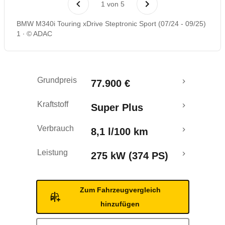
1
von
5
Rückrufe & Mängel
BMW M340i Touring xDrive Steptronic Sport (07/24 - 09/25)
1
© ADAC
Grundpreis
77.900 €
Kraftstoff
Super Plus
Verbrauch
8,1 l/100 km
Leistung
275 kW (374 PS)
Zum Fahrzeugvergleich
hinzufügen