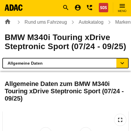
Navigation
Suche
Seiteninhalt
Fußzeile
Nothilfe
MENÜ
Rund ums Fahrzeug
Autokatalog
Marken
BMW M340i Touring xDrive
Steptronic Sport (07/24 - 09/25)
Allgemeine Daten
Allgemeine Daten
Allgemeine Daten zum
BMW M340i
Touring xDrive Steptronic Sport (07/24 -
Technische Daten
09/25)
Ähnliche Autotests
Laufende Kosten