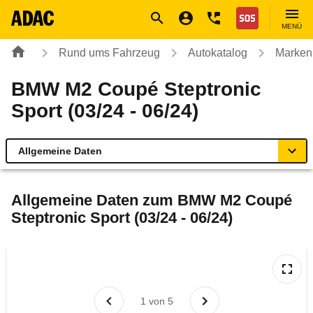
Navigation
Suche
Seiteninhalt
Fußzeile
Nothilfe
MENÜ
Rund ums Fahrzeug
Autokatalog
Marken
BMW M2 Coupé Steptronic
Sport (03/24 - 06/24)
Allgemeine Daten
Allgemeine Daten
Allgemeine Daten zum
BMW M2 Coupé
Steptronic Sport (03/24 - 06/24)
Technische Daten
Ähnliche Autotests
Laufende Kosten
1
von
5