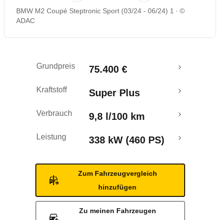
BMW M2 Coupé Steptronic Sport (03/24 - 06/24) 1
©
Rückrufe & Mängel
ADAC
Grundpreis
75.400 €
Kraftstoff
Super Plus
Verbrauch
9,8 l/100 km
Leistung
338 kW (460 PS)
Zum Fahrzeugvergleich
hinzufügen
Zu meinen Fahrzeugen