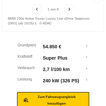
Laufende Kosten
1
von
8
Rückrufe & Mängel
BMW 230e Active Tourer Luxury Line xDrive Steptronic
(DKG) (ab 10/25) 1
© ADAC
Reichweitenrechner
Crashtest
Grundpreis
54.850 €
Kraftstoff
Super Plus
Verbrauch
2,7 l/100 km
Leistung
240 kW (326 PS)
Zum Fahrzeugvergleich
hinzufügen