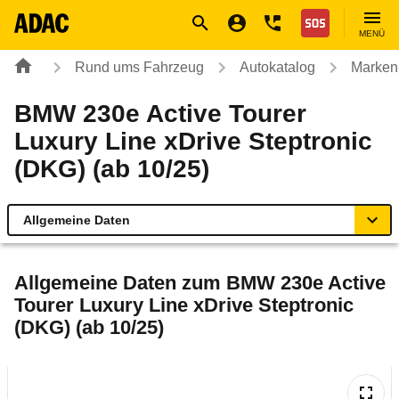
Navigation
Suche
Seiteninhalt
Fußzeile
Nothilfe
MENÜ
Rund ums Fahrzeug
Autokatalog
Marken
BMW 230e Active Tourer
Luxury Line xDrive Steptronic
(DKG) (ab 10/25)
Allgemeine Daten
Allgemeine Daten
Allgemeine Daten zum
BMW 230e Active
Tourer Luxury Line xDrive Steptronic
Technische Daten
(DKG) (ab 10/25)
Ähnliche Autotests