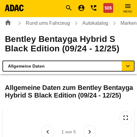
Navigation
Suche
Seiteninhalt
Fußzeile
Nothilfe
MENÜ
Rund ums Fahrzeug
Autokatalog
Marken
Bentley Bentayga Hybrid S
Black Edition (09/24 - 12/25)
Allgemeine Daten
Allgemeine Daten
Allgemeine Daten zum
Bentley Bentayga
Hybrid S Black Edition (09/24 - 12/25)
Technische Daten
Rückrufe & Mängel
Reichweitenrechner
1
von
5