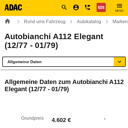
Navigation
Suche
Seiteninhalt
Fußzeile
Nothilfe
MENÜ
Rund ums Fahrzeug
Autokatalog
Marken
Autobianchi A112 Elegant
(12/77 - 01/79)
Allgemeine Daten
Allgemeine Daten
Allgemeine Daten zum
Autobianchi A112
Elegant (12/77 - 01/79)
Technische Daten
Laufende Kosten
Grundpreis
4.602 €
Rückrufe & Mängel