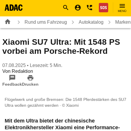
Navigation
Suche
Seiteninhalt
Fußzeile
Nothilfe
MENÜ
Rund ums Fahrzeug
Autokatalog
Marken
Xiaomi SU7 Ultra: Mit 1548 PS
vorbei am Porsche-Rekord
07.08.2025
• Lesezeit: 5 Min.
Von
Redaktion
Feedback
Drucken
Flügelwerk und große Bremsen: Die 1548 Pferdestärken des SU7
Ultra wollen gezähmt werden
© Xiaomi
Mit dem Ultra bietet der chinesische
Elektronikhersteller Xiaomi eine Performance-