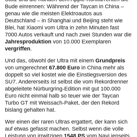
Bude einrennen: Während der Taycan in China –
genau wie die meisten Elektroautos aus
Deutschland – in Shanghai und Beijing steht wie
Blei, hat Xiaomi vom Ultra in zehn Minuten fast
7000 Autos verkauft und nach zwei Stunden war die
Jahresproduktion
von 10.000 Exemplaren
vergriffen
.
Und das, obwohl der Ultra mit einem
Grundpreis
von umgerechnet
67.800 Euro
in China mehr als
doppelt so viel kostet wie die Einstiegsversion des
SU7. Andererseits ist selbst die vom Rekordrenner
abgeleitete Nürburgring-Edition mit gut 100.000
Euro nicht einmal halb so teuer wie der Taycan
Turbo GT mit Weissach-Paket, der den Rekord
bislang gehalten hat.
Wer einen der raren Ultras ergattert, der kann sich
auf etwas gefasst machen. Selbst wenn die volle
Leistung von irrwitzigen
1548 PS
vom Navi jenseits