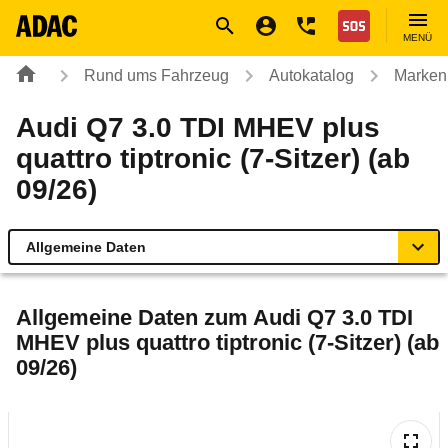
Navigation
Suche
Seiteninhalt
Fußzeile
Nothilfe
MENÜ
Rund ums Fahrzeug
Autokatalog
Marken
Audi Q7 3.0 TDI MHEV plus
quattro tiptronic (7-Sitzer) (ab
09/26)
Allgemeine Daten
Allgemeine Daten
Allgemeine Daten zum
Audi Q7 3.0 TDI
MHEV plus quattro tiptronic (7-Sitzer) (ab
Technische Daten
09/26)
Laufende Kosten