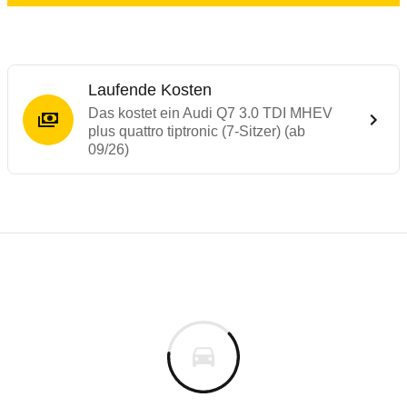
Laufende Kosten
Das kostet ein Audi Q7 3.0 TDI MHEV
plus quattro tiptronic (7-Sitzer) (ab
09/26)
Laufende Kosten
Rückrufe & Mängel des Audi Q7
Technische Daten des
Audi Q7 3.0 TDI MHE
Individuelle Berechnung
Berechnung
Keine gemeldeten Mängel
s
94.450 €
Fahrzeugpreis
Aktuell liegen uns keine Informationen zu Mängeln vo
0 km