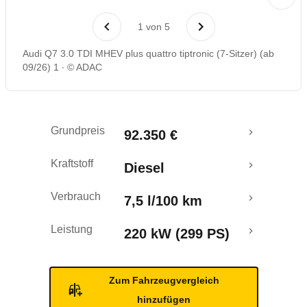
Rückrufe & Mängel
1
von
5
Audi Q7 3.0 TDI MHEV plus quattro tiptronic (7-Sitzer) (ab
09/26) 1
© ADAC
Grundpreis
92.350 €
Kraftstoff
Diesel
Verbrauch
7,5 l/100 km
Leistung
220 kW (299 PS)
Zum Fahrzeugvergleich
hinzufügen