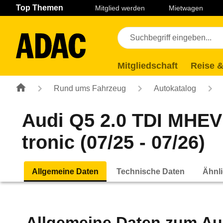
Navigation
Suche
Seiteninhalt
Fußzeile
Top Themen
Mitglied werden
Mietwagen
Mitgliedschaft
Reise &
Rund ums Fahrzeug
Autokatalog
Audi Q5 2.0 TDI MHEV
tronic (07/25 - 07/26)
Allgemeine Daten
Technische Daten
Ähnli
Allgemeine Daten zum
Au