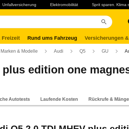
Unfallversicherung
Elektromobilität
Sprit sparen. Klima
 Freizeit
Rund ums Fahrzeug
Versicherungen &
Marken & Modelle
Audi
Q5
GU
A
 plus edition one magne
che Autotests
Laufende Kosten
Rückrufe & Mänge
di Q5 2.0 TDI MHEV plus edi