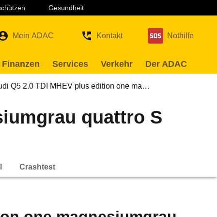
 schützen
Gesundheit
Mein ADAC
Kontakt
Nothilfe
 Finanzen
Services
Verkehr
Der ADAC
udi Q5 2.0 TDI MHEV plus edition one ma…
siumgrau quattro S
l
Crashtest
tion one magnesiumgrau