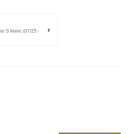
 S tronic (07/25 -
 one magnesiumgrau quattro S
te Fahrzeug.
st und Becken sowie einem Mittelairbag zwischen d
bleme mit Ihrem Fahrzeug haben. Ihre Meldungen w