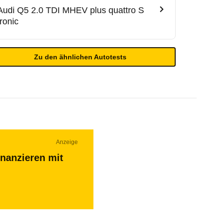
Audi
Q5 2.0 TDI MHEV plus quattro S
tronic
Zu den ähnlichen Autotests
Anzeige
inanzieren mit