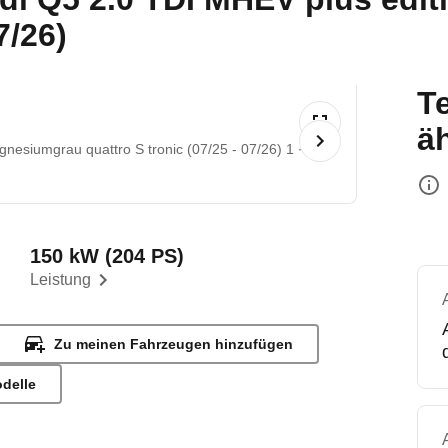
7/26)
T
ä
nesiumgrau quattro S tronic (07/25 - 07/26) 1
©
150 kW (204 PS)
Leistung
Zu meinen Fahrzeugen hinzufügen
odelle