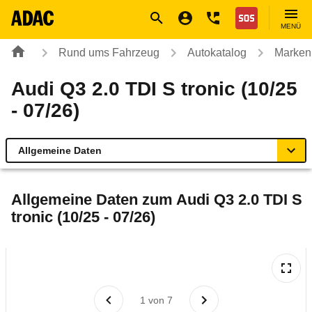
Navigation
Suche
Seiteninhalt
Fußzeile
Nothilfe
MENÜ
Rund ums Fahrzeug
Autokatalog
Marken
Audi Q3 2.0 TDI S tronic (10/25
- 07/26)
Allgemeine Daten
Allgemeine Daten
Allgemeine Daten zum
Audi Q3 2.0 TDI S
tronic (10/25 - 07/26)
Technische Daten
Ähnliche Autotests
Laufende Kosten
1
von
7