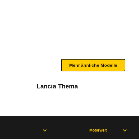
04/15 - 04/18)
te Fahrzeug.
z 5 Sterne. Er besitzt adaptive (der Sitzposition
n sind, entnehmen Sie bitte dem Rückruf, da häufi
 - 2018)
Mehr ähnliche Modelle
Lancia Thema
Motorwelt