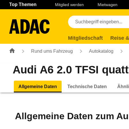
Navigation
Suche
Seiteninhalt
Fußzeile
Top Themen
Mitglied werden
Mietwagen
Mitgliedschaft
Reise &
Rund ums Fahrzeug
Autokatalog
Audi A6 2.0 TFSI quattr
Allgemeine Daten
Technische Daten
Ähnli
Allgemeine Daten zum
Au