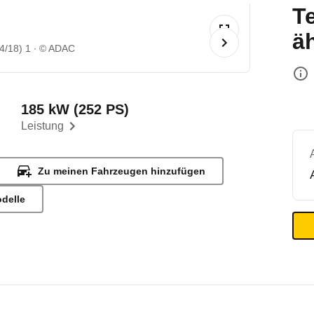
T
ä
04/18) 1
© ADAC
185 kW (252 PS)
Leistung
Zu meinen Fahrzeugen hinzufügen
odelle