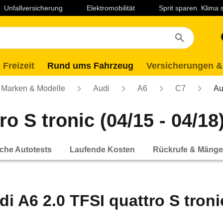
Unfallversicherung
Elektromobilität
Sprit sparen. Klima
 Freizeit
Rund ums Fahrzeug
Versicherungen &
Marken & Modelle
Audi
A6
C7
Au
o S tronic (04/15 - 04/18
che Autotests
Laufende Kosten
Rückrufe & Mänge
di A6 2.0 TFSI quattro S tronic