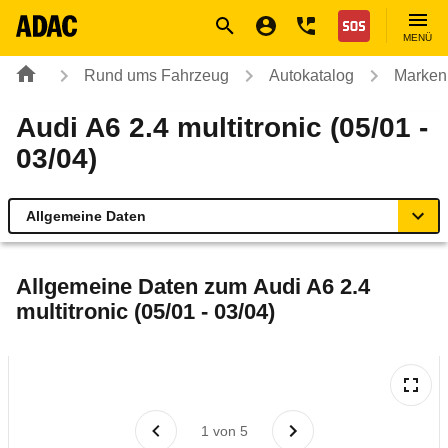
Navigation
Suche
Seiteninhalt
Fußzeile
Nothilfe
MENÜ
Rund ums Fahrzeug
Autokatalog
Marken
Audi A6 2.4 multitronic (05/01 -
03/04)
Allgemeine Daten
Allgemeine Daten
Allgemeine Daten zum
Audi A6 2.4
multitronic (05/01 - 03/04)
Technische Daten
Ähnliche Autotests
Laufende Kosten
1
von
5