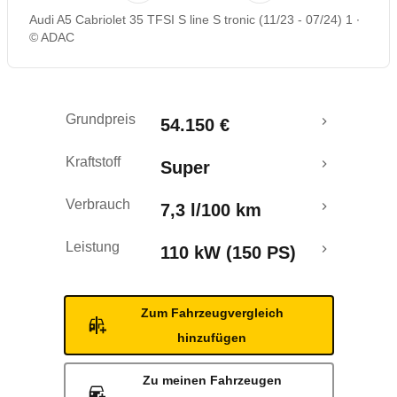
Audi A5 Cabriolet 35 TFSI S line S tronic (11/23 - 07/24) 1
Rückrufe & Mängel
© ADAC
Grundpreis
54.150 €
Kraftstoff
Super
Verbrauch
7,3 l/100 km
Leistung
110 kW (150 PS)
Zum Fahrzeugvergleich
hinzufügen
Zu meinen Fahrzeugen