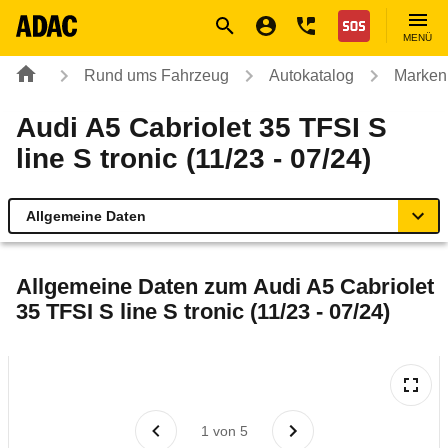
Navigation
Suche
Seiteninhalt
Fußzeile
Nothilfe
MENÜ
Rund ums Fahrzeug
Autokatalog
Marken
Audi A5 Cabriolet 35 TFSI S
line S tronic (11/23 - 07/24)
Allgemeine Daten
Allgemeine Daten
Allgemeine Daten zum
Audi A5 Cabriolet
35 TFSI S line S tronic (11/23 - 07/24)
Technische Daten
Ähnliche Autotests
Laufende Kosten
1
von
5