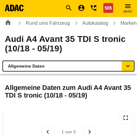
Navigation
Suche
Seiteninhalt
Fußzeile
Nothilfe
MENÜ
Rund ums Fahrzeug
Autokatalog
Marken
Audi A4 Avant 35 TDI S tronic
(10/18 - 05/19)
Allgemeine Daten
Allgemeine Daten
Allgemeine Daten zum
Audi A4 Avant 35
TDI S tronic (10/18 - 05/19)
Technische Daten
Laufende Kosten
Rückrufe & Mängel
1
von
5