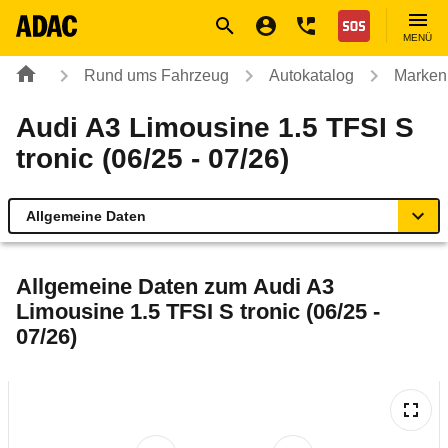
Navigation
Suche
Seiteninhalt
Fußzeile
Nothilfe
MENÜ
Rund ums Fahrzeug
Autokatalog
Marken
Audi A3 Limousine 1.5 TFSI S
tronic (06/25 - 07/26)
Allgemeine Daten
Allgemeine Daten
Allgemeine Daten zum
Audi A3
Limousine 1.5 TFSI S tronic (06/25 -
Technische Daten
07/26)
Ähnliche Autotests
Laufende Kosten