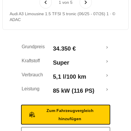
1
von
5
Rückrufe & Mängel
Audi A3 Limousine 1.5 TFSI S tronic (06/25 - 07/26) 1
©
ADAC
Crashtest
Grundpreis
34.350 €
Kraftstoff
Super
Verbrauch
5,1 l/100 km
Leistung
85 kW (116 PS)
Zum Fahrzeugvergleich
hinzufügen