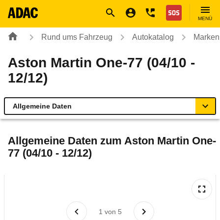
Navigation
Suche
Seiteninhalt
Fußzeile
Nothilfe
MENÜ
Rund ums Fahrzeug
Autokatalog
Marken
Aston Martin One-77 (04/10 -
12/12)
Allgemeine Daten
Allgemeine Daten
Allgemeine Daten zum
Aston Martin One-
77 (04/10 - 12/12)
Technische Daten
Rückrufe & Mängel
1
von
5