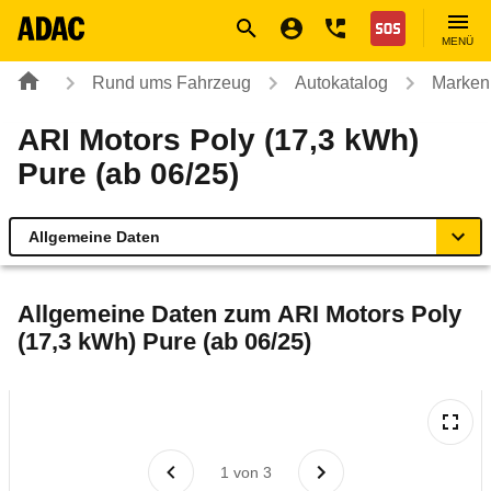
Navigation
Suche
Seiteninhalt
Fußzeile
Nothilfe
MENÜ
Rund ums Fahrzeug
Autokatalog
Marken
ARI Motors Poly (17,3 kWh)
Pure (ab 06/25)
Allgemeine Daten
Allgemeine Daten
Allgemeine Daten zum
ARI Motors Poly
(17,3 kWh) Pure (ab 06/25)
Technische Daten
Rückrufe & Mängel
Reichweitenrechner
1
von
3