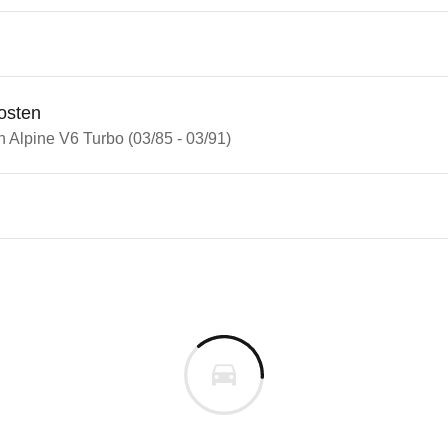
osten
n Alpine V6 Turbo (03/85 - 03/91)
e Renault Alpine V6 GT/Turb
e V6 Turbo (03/85 - 03/91)