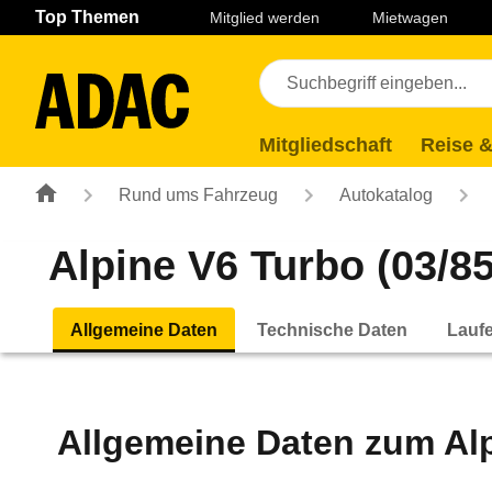
Navigation
Suche
Seiteninhalt
Fußzeile
Top Themen
Mitglied werden
Mietwagen
Mitgliedschaft
Reise &
Rund ums Fahrzeug
Autokatalog
Alpine V6 Turbo (03/85
Allgemeine Daten
Technische Daten
Lauf
Allgemeine Daten zum
Al