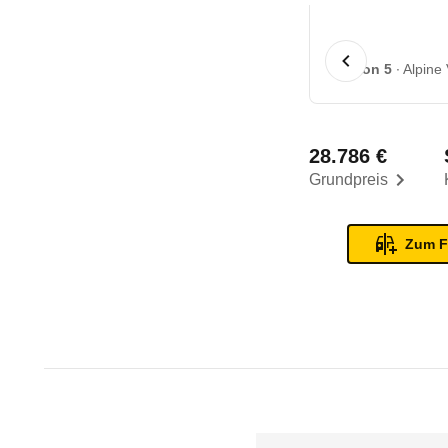
1 von 5
Alpine 
28.786 €
Grundpreis
Zum F