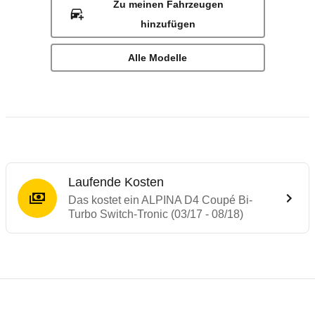
Zu meinen Fahrzeugen
hinzufügen
Alle Modelle
Laufende Kosten
Das kostet ein ALPINA D4 Coupé Bi-
Turbo Switch-Tronic (03/17 - 08/18)
Laufende Kosten
Rückrufe & Mängel des ALPINA B4/D4 (4er
Technische Daten des
ALPINA D4 Coupé Bi