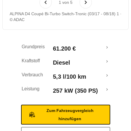
1
von
5
ALPINA D4 Coupé Bi-Turbo Switch-Tronic (03/17 - 08/18) 1
© ADAC
Grundpreis
61.200 €
Kraftstoff
Diesel
Verbrauch
5,3 l/100 km
Leistung
257 kW (350 PS)
Zum Fahrzeugvergleich
hinzufügen