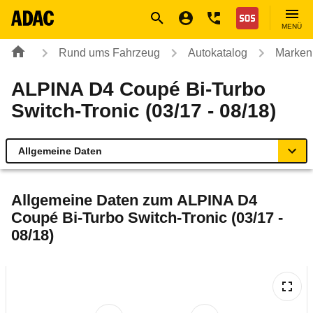
Navigation
Suche
Seiteninhalt
Fußzeile
Nothilfe
MENÜ
Rund ums Fahrzeug
Autokatalog
Marken
ALPINA D4 Coupé Bi-Turbo
Switch-Tronic (03/17 - 08/18)
Allgemeine Daten
Allgemeine Daten
Allgemeine Daten zum
ALPINA D4
Coupé Bi-Turbo Switch-Tronic (03/17 -
Technische Daten
08/18)
Laufende Kosten
Rückrufe & Mängel