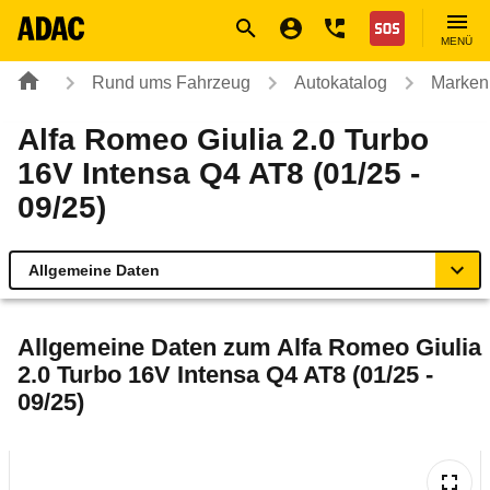
Navigation
Suche
Seiteninhalt
Fußzeile
Nothilfe
MENÜ
Rund ums Fahrzeug
Autokatalog
Marken
Alfa Romeo Giulia 2.0 Turbo
16V Intensa Q4 AT8 (01/25 -
09/25)
Allgemeine Daten
Allgemeine Daten
Allgemeine Daten zum
Alfa Romeo Giulia
2.0 Turbo 16V Intensa Q4 AT8 (01/25 -
Technische Daten
09/25)
Laufende Kosten