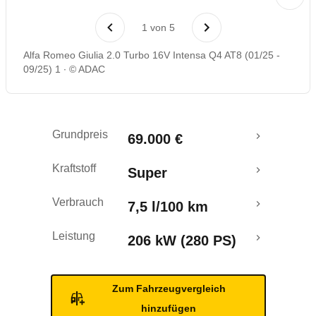
Rückrufe & Mängel
1
von
5
Alfa Romeo Giulia 2.0 Turbo 16V Intensa Q4 AT8 (01/25 -
09/25) 1
© ADAC
Grundpreis
69.000 €
Kraftstoff
Super
Verbrauch
7,5 l/100 km
Leistung
206 kW (280 PS)
Zum Fahrzeugvergleich
hinzufügen