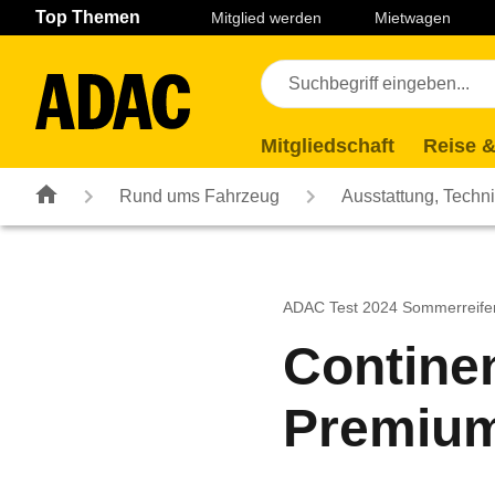
Navigation
Suche
Seiteninhalt
Fußzeile
Top Themen
Mitglied werden
Mietwagen
Mitgliedschaft
Reise &
Rund ums Fahrzeug
Ausstattung, Techn
ADAC Test 2024 Sommerreife
Continen
Premium