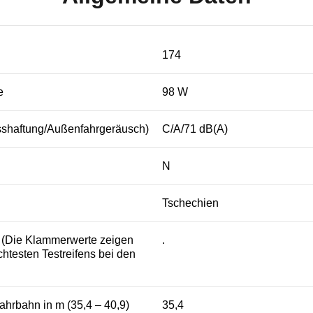
174
e
98 W
sshaftung/Außenfahrgeräusch)
C/A/71 dB(A)
N
Tschechien
s (Die Klammerwerte zeigen
.
htesten Testreifens bei den
ahrbahn in m (35,4 – 40,9)
35,4