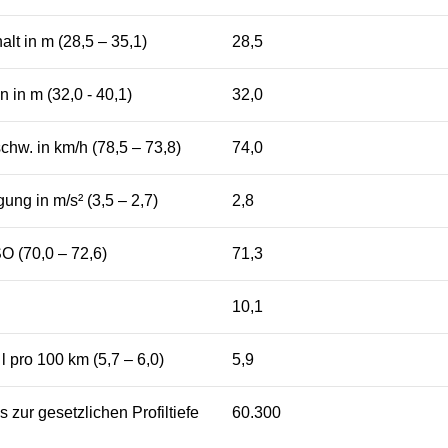
lt in m (28,5 – 35,1)
28,5
 in m (32,0 - 40,1)
32,0
w. in km/h (78,5 – 73,8)
74,0
ng in m/s² (3,5 – 2,7)
2,8
O (70,0 – 72,6)
71,3
10,1
 l pro 100 km (5,7 – 6,0)
5,9
s zur gesetzlichen Profiltiefe
60.300