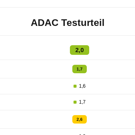
ADAC Testurteil
2,0
1,7
1,6
1,7
2,6