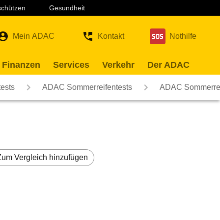
 schützen
Gesundheit
Mein ADAC
Kontakt
Nothilfe
 Finanzen
Services
Verkehr
Der ADAC
ests
ADAC Sommerreifentests
ADAC Sommerreif
Zum Vergleich hinzufügen