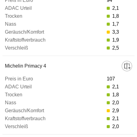
94
Geräusch/Komfort
2,1
1,8
1,7
Kraftstoffverbrauch
3,3
1,9
Verschleiß
2,5
zum Vergleich hinzufügen
Michelin Primacy 4
107
2,1
1,8
2,0
2,9
2,1
2,0