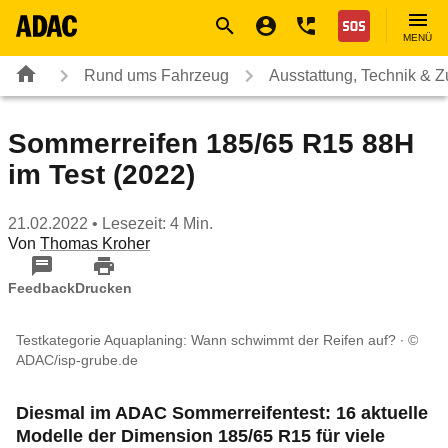
Navigation
Suche
Seiteninhalt
Fußzeile
Nothilfe
MENÜ
Rund ums Fahrzeug
Ausstattung, Technik & 
Sommerreifen 185/65 R15 88H
im Test (2022)
21.02.2022
• Lesezeit: 4 Min.
Von
Thomas Kroher
Feedback
Drucken
Testkategorie Aquaplaning: Wann schwimmt der Reifen auf?
©
ADAC/isp-grube.de
Diesmal im ADAC Sommerreifentest: 16 aktuelle
Modelle der Dimension 185/65 R15 für viele