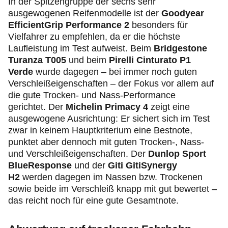
In der Spitzengruppe der sechs sehr
ausgewogenen Reifenmodelle ist der
Goodyear
EfficientGrip Performance 2
besonders für
Vielfahrer zu empfehlen, da er die höchste
Laufleistung im Test aufweist. Beim
Bridgestone
Turanza T005
und beim
Pirelli Cinturato P1
Verde
wurde dagegen – bei immer noch guten
Verschleißeigenschaften – der Fokus vor allem auf
die gute Trocken- und Nass-Performance
gerichtet. Der
Michelin Primacy 4
zeigt eine
ausgewogene Ausrichtung: Er sichert sich im Test
zwar in keinem Hauptkriterium eine Bestnote,
punktet aber dennoch mit guten Trocken-, Nass-
und Verschleißeigenschaften. Der
Dunlop Sport
BlueResponse
und der
Giti GitiSynergy
H2
werden dagegen im Nassen bzw. Trockenen
sowie beide im Verschleiß knapp mit gut bewertet –
das reicht noch für eine gute Gesamtnote.