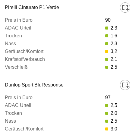
Pirelli Cinturato P1 Verde
90
2,3
1,6
2,3
3,2
2,1
2,5
Dunlop Sport BluResponse
97
2,5
2,0
2,5
3,0