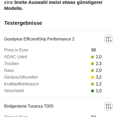
eine
breite Auswahl meist etwas günstigerer
Modelle.
Testergebnisse
Hersteller/Modell
Goodyear EfficientGrip Performance 2
98
Preis in Euro
2,0
2,3
2,0
ADAC Urteil
3,2
2,2
Trocken
1,0
Nass
Bridgestone Turanza T005