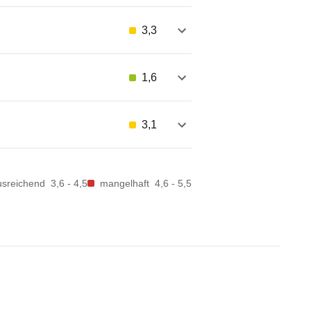
3,3
1,6
3,1
usreichend
3,6 - 4,5
mangelhaft
4,6 - 5,5