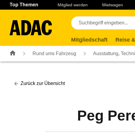
Navigation
Suche
Seiteninhalt
Fußzeile
Top Themen
Mitglied werden
Mietwagen
Mitgliedschaft
Reise &
Rund ums Fahrzeug
Ausstattung, Techn
Zurück zur Übersicht
Peg Per