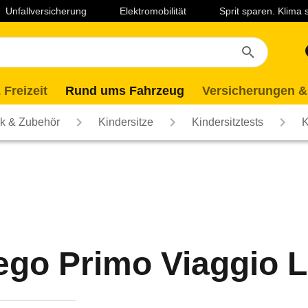
Unfallversicherung
Elektromobilität
Sprit sparen. Klima
 Freizeit
Rund ums Fahrzeug
Versicherungen &
ik & Zubehör
Kindersitze
Kindersitztests
K
ego Primo Viaggio 