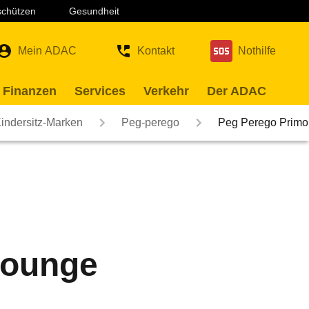
 schützen
Gesundheit
Mein ADAC
Kontakt
Nothilfe
 Finanzen
Services
Verkehr
Der ADAC
indersitz-Marken
Peg-perego
Peg Perego Primo
Lounge