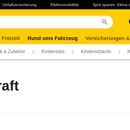
Unfallversicherung
Elektromobilität
Sprit sparen. Klima
 Freizeit
Rund ums Fahrzeug
Versicherungen &
ik & Zubehör
Kindersitze
Kindersitztests
K
aft