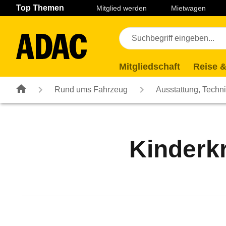
Navigation
Suche
Seiteninhalt
Fußzeile
Top Themen
Mitglied werden
Mietwagen
Mitgliedschaft
Reise &
Rund ums Fahrzeug
Ausstattung, Techn
Kinderkr