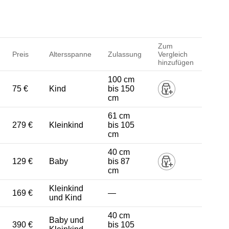
Zum
Preis
Altersspanne
Zulassung
Vergleich
hinzufügen
100 cm
75 €
Kind
bis 150
cm
61 cm
279 €
Kleinkind
bis 105
cm
40 cm
129 €
Baby
bis 87
cm
Kleinkind
169 €
—
und Kind
40 cm
Baby und
390 €
bis 105