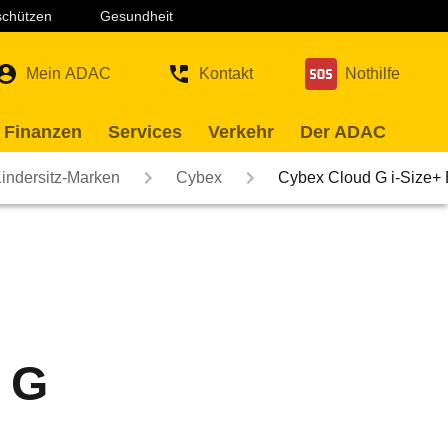
 schützen
Gesundheit
Mein ADAC
Kontakt
Nothilfe
 Finanzen
Services
Verkehr
Der ADAC
indersitz-Marken
Cybex
Cybex Cloud G i-Size+
 G