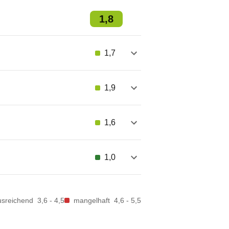
1,8
1,7
1,9
1,6
1,0
usreichend
3,6 - 4,5
mangelhaft
4,6 - 5,5