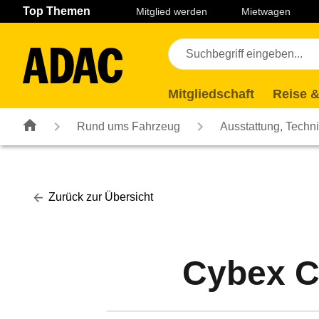
Navigation
Suche
Seiteninhalt
Fußzeile
Top Themen
Mitglied werden
Mietwagen
Mitgliedschaft
Reise &
Rund ums Fahrzeug
Ausstattung, Techn
Zurück zur Übersicht
Cybex C