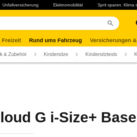
Unfallversicherung
Elektromobilität
Sprit sparen. Klima
 Freizeit
Rund ums Fahrzeug
Versicherungen &
ik & Zubehör
Kindersitze
Kindersitztests
K
loud G i-Size+ Base