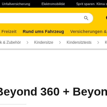
Unfallversicherung
Elektromobilität
Sprit sparen. Klima
 Freizeit
Rund ums Fahrzeug
Versicherungen &
ik & Zubehör
Kindersitze
Kindersitztests
K
Beyond 360 + Beyo