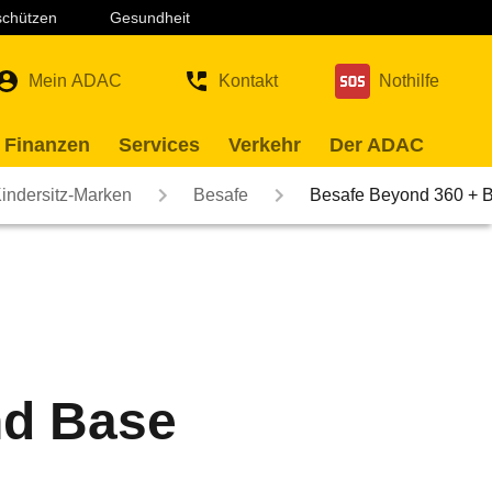
 schützen
Gesundheit
Mein ADAC
Kontakt
Nothilfe
 Finanzen
Services
Verkehr
Der ADAC
indersitz-Marken
Besafe
Besafe Beyond 360 + 
nd Base