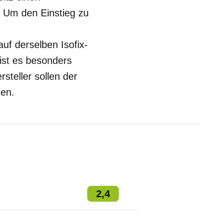
. Um den Einstieg zu
uf derselben Isofix-
 ist es besonders
steller sollen der
den.
2,4