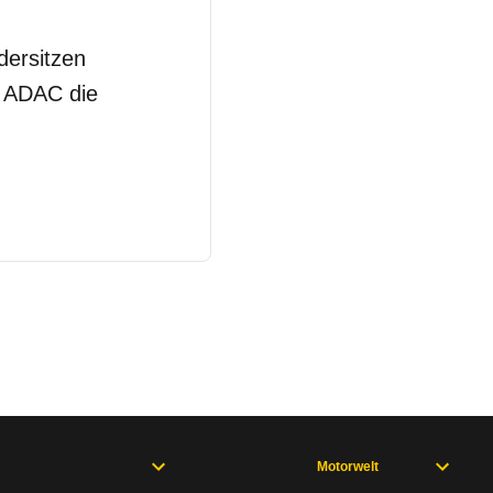
dersitzen
m ADAC die
Motorwelt