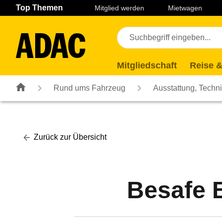
Navigation
Suche
Seiteninhalt
Fußzeile
Top Themen
Mitglied werden
Mietwagen
Mitgliedschaft
Reise &
Rund ums Fahrzeug
Ausstattung, Techn
Zurück zur Übersicht
Besafe 