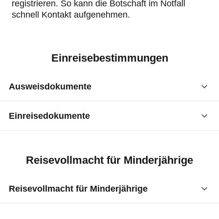
registrieren. So kann die Botschaft im Notfall
schnell Kontakt aufgenehmen.
Einreisebestimmungen
Ausweisdokumente
Einreisedokumente
Reisepass
:
ja
Visum
:
nicht erforderlich
Vorläufiger Reisepass
:
ja
Reisevollmacht für Minderjährige
Transitbestimmungen für türkische
Kinderreisepass
:
ja
Staatsbürger
Reisevollmacht für Minderjährige
Personalausweis
:
ja
Mit Aufenthaltstitel eines Schengen-Staates (z.B.
Deutschland) und Reisepass sind türkische
Vorläufiger Personalausweis
:
ja
Staatsangehörige vom Visumszwang befreit. Der
Minderjährige benötigen für Auslandsreisen ein