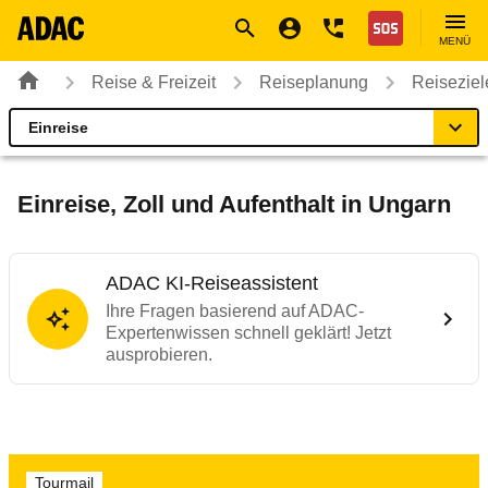
Navigation
Suche
Seiteninhalt
Fußzeile
Nothilfe
MENÜ
Reise & Freizeit
Reiseplanung
Reiseziel
Einreise
Ungarn
Reiseziel
Einreise, Zoll und Aufenthalt in Ungarn
Einreise
ADAC KI-Reiseassistent
Fahrzeug
Ihre Fragen basierend auf ADAC-
Expertenwissen schnell geklärt! Jetzt
ausprobieren.
Tanken & Laden
Gut zu wissen
Tourmail