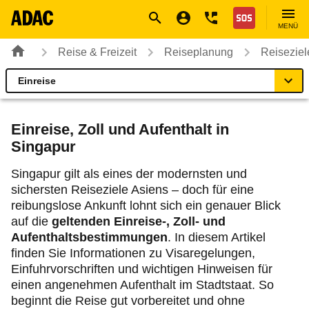
Navigation
Suche
Seiteninhalt
Fußzeile
Nothilfe
MENÜ
Reise & Freizeit
Reiseplanung
Reiseziel
Einreise
Singapur
Reiseziel
Einreise, Zoll und Aufenthalt in
Singapur
Beste Reisezeit
Singapur gilt als eines der modernsten und
sichersten Reiseziele Asiens – doch für eine
Einreise
reibungslose Ankunft lohnt sich ein genauer Blick
auf die
geltenden Einreise-, Zoll- und
Fahrzeug
Aufenthaltsbestimmungen
. In diesem Artikel
finden Sie Informationen zu Visaregelungen,
Gut zu wissen
Einfuhrvorschriften und wichtigen Hinweisen für
einen angenehmen Aufenthalt im Stadtstaat. So
beginnt die Reise gut vorbereitet und ohne