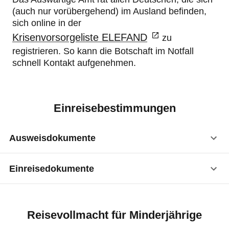
(auch nur vorübergehend) im Ausland befinden,
sich online in der
Krisenvorsorgeliste ELEFAND
zu
registrieren. So kann die Botschaft im Notfall
schnell Kontakt aufgenehmen.
Einreisebestimmungen
Ausweisdokumente
Einreisedokumente
Reisepass
:
ja
Visum
:
nicht erforderlich
Vorläufiger Reisepass
:
ja
Reisevollmacht für Minderjährige
Bei der Einreise wird eine Aufenthaltsgenehmigung
Kinderreisepass
:
ja