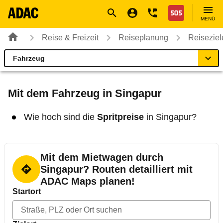
Navigation
Suche
Seiteninhalt
Fußzeile
Nothilfe
MENÜ
Reise & Freizeit
Reiseplanung
Reiseziel
Fahrzeug
Singapur
Reiseziel
Mit dem Fahrzeug in Singapur
Beste Reisezeit
Wie hoch sind die
Spritpreise
in Singapur?
Einreise
Mit dem Mietwagen durch
Fahrzeug
Singapur? Routen detailliert mit
ADAC Maps planen!
Startort
Gut zu wissen