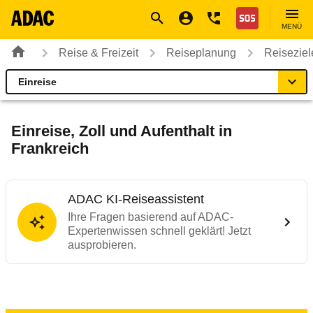
Navigation
Suche
Seiteninhalt
Fußzeile
Nothilfe
MENÜ
Reise & Freizeit
Reiseplanung
Reiseziel
Einreise
Frankreich
Reiseziel
Einreise, Zoll und Aufenthalt in
Frankreich
Einreise
Fahrzeug
ADAC KI-Reiseassistent
Ihre Fragen basierend auf ADAC-
Expertenwissen schnell geklärt! Jetzt
Tanken & Laden
ausprobieren.
Gut zu wissen