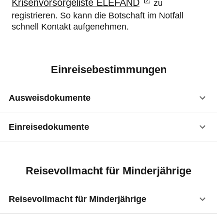
Krisenvorsorgeliste ELEFAND
zu
registrieren. So kann die Botschaft im Notfall
schnell Kontakt aufgenehmen.
Einreisebestimmungen
Ausweisdokumente
Einreisedokumente
Reisepass
:
ja
Visum
:
nicht erforderlich
Vorläufiger Reisepass
:
ja
Reisevollmacht für Minderjährige
Kinderreisepass
:
ja
Reisevollmacht für Minderjährige
Personalausweis
:
ja