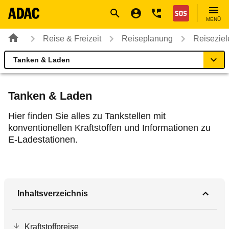
Navigation
Suche
Seiteninhalt
Fußzeile
Nothilfe
MENÜ
Reise & Freizeit
Reiseplanung
Reiseziel
Tanken & Laden
Finnland
Reiseziel
Tanken & Laden
Einreise
Hier finden Sie alles zu Tankstellen mit
konventionellen Kraftstoffen und Informationen zu
E-Ladestationen.
Fahrzeug
Tanken & Laden
Inhaltsverzeichnis
Gut zu wissen
Kraftstoffpreise