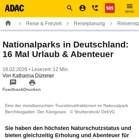
Navigation
Suche
Seiteninhalt
Fußzeile
Nothilfe
MENÜ
Reise & Freizeit
Reiseplanung
Reiseinsp
Nationalparks in Deutschland:
16 Mal Urlaub & Abenteuer
18.02.2026
• Lesezeit: 12 Min.
Von
Katharina Dümmer
Feedback
Drucken
Eine der meistbesuchten Touristenattraktionen im Nationalpark
Berchtesgaden: Der Königssee
© Shutterstock/ DirkVG
Sie haben den höchsten Naturschutzstatus und
bieten gleichzeitig Erholung und Abenteuer für