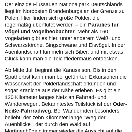
Der einzige Flussauen-Nationalpark Deutschlands
liegt im Nordosten Brandenburgs an der Grenze zu
Polen. Hier finden sich große Polder, die
regelmäßig überflutet werden – ein
Paradies für
Vögel und Vogelbeobachter
. Mehr als 160
Vogelarten gibt es hier, unter anderem Weiß- und
Schwarzstörche, Singschwäne und Eisvögel. In der
Auenlandschaft tummeln sich Biber, und mit etwas
Glück kann man die Teichfledermaus entdecken.
Ab Mitte Juli beginnt die Kanusaison. Bis in den
Spätherbst kann man bei geführten Exkursionen die
Wasserwelt der Polderlandschaft erkunden und
sogar Kraniche aus der Nähe erleben. Es gibt ein
120 Kilometer langes Netz an Fahrrad- und
Wanderwegen. Bekanntestes Teilstück ist der
Oder-
Neiße-Fahrradweg
. Bei Wandernden besonders
beliebt: der zehn Kilometer lange "Weg der
Auenblicke", der durch den Wald auf
Moränenhügeln immer wieder die Aussicht auf die