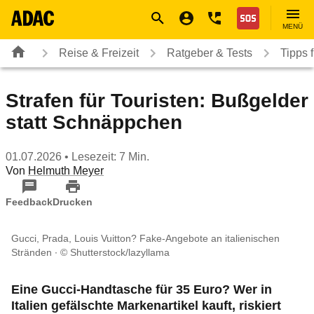
Navigation
Suche
Seiteninhalt
Fußzeile
Nothilfe
MENÜ
Reise & Freizeit
Ratgeber & Tests
Tipps 
Strafen für Touristen: Bußgelder
statt Schnäppchen
01.07.2026
• Lesezeit: 7 Min.
Von
Helmuth Meyer
Feedback
Drucken
Gucci, Prada, Louis Vuitton? Fake-Angebote an italienischen
Stränden
© Shutterstock/lazyllama
Eine Gucci-Handtasche für 35 Euro? Wer in
Italien gefälschte Markenartikel kauft, riskiert