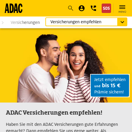
Navigation
Suche
Seiteninhalt
Fußzeile
MENÜ
Versicherungen empfehlen
Versicherungen
Jetzt empfehlen
bis 15 €
und
Prämie sichern!
ADAC Versicherungen empfehlen!
Haben Sie mit den ADAC Versicherungen gute Erfahrungen
gemacht? Dann empfehlen Sie uns gerne weiter.
Als