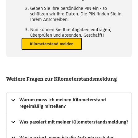
Geben Sie Ihre persönliche PIN ein - so
schützen wir Ihre Daten. Die PIN finden Sie in
Ihrem Anschreiben.
Nun können Sie Ihre Angaben eintragen,
überprüfen und absenden. Geschafft!
Kilometerstand melden
Weitere Fragen zur Kilometerstandsmeldung
Warum muss ich meinen Kilometerstand
regelmäßig mitteilen?
Als Sie Ihre Kfz-Versicherung bei uns abgeschlossen
Was passiert mit meiner Kilometerstandsmeldung?
haben, haben Sie uns die Kilometer genannt, die Sie
voraussichtlich pro Versicherungsjahr fahren. Daraus
Anhand Ihrer Kilometerstandsmeldung können wir
Was passiert, wenn ich die Anfrage nach der