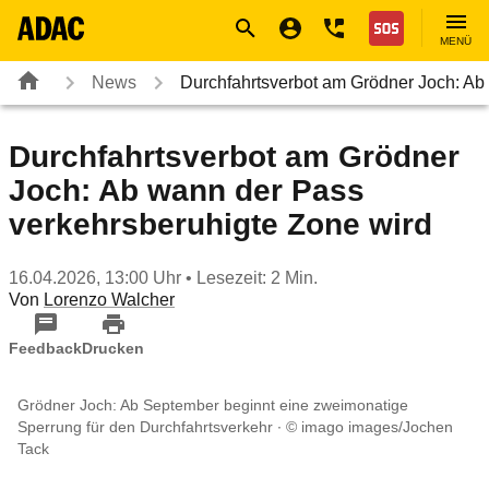
Navigation
Suche
Seiteninhalt
Fußzeile
Nothilfe
MENÜ
News
Durchfahrtsverbot am Grödner Joch: A
Durchfahrtsverbot am Grödner
Joch: Ab wann der Pass
verkehrsberuhigte Zone wird
16.04.2026, 13:00 Uhr
• Lesezeit: 2 Min.
Von
Lorenzo Walcher
Feedback
Drucken
Grödner Joch: Ab September beginnt eine zweimonatige
Sperrung für den Durchfahrtsverkehr
© imago images/Jochen
Tack