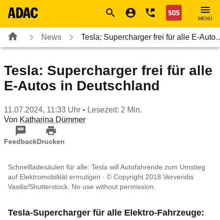
Navigation
Suche
Seiteninhalt
Fußzeile
Nothilfe
MENÜ
News
Tesla: Supercharger frei für alle E-Auto
Tesla: Supercharger frei für alle
E-Autos in Deutschland
11.07.2024, 11:33 Uhr
• Lesezeit: 2 Min.
Von
Katharina Dümmer
Feedback
Drucken
Schnellladesäulen für alle: Tesla will Autofahrende zum Umstieg
auf Elektromobilität ermutigen
© Copyright 2018 Ververidis
Vasilis/Shutterstock. No use without permission.
Tesla-Supercharger für alle Elektro-Fahrzeuge: