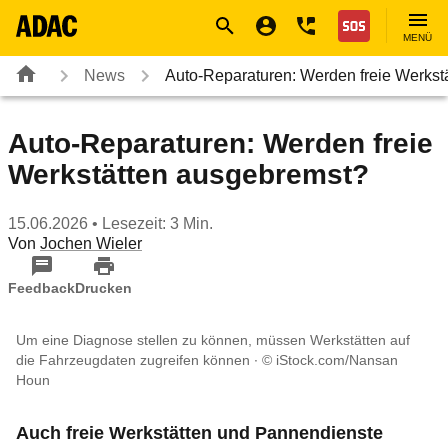
Navigation
Suche
Seiteninhalt
Fußzeile
Nothilfe
MENÜ
News
Auto-Reparaturen: Werden freie Werkst
Auto-Reparaturen: Werden freie
Werkstätten ausgebremst?
15.06.2026
• Lesezeit: 3 Min.
Von
Jochen Wieler
Feedback
Drucken
Um eine Diagnose stellen zu können, müssen Werkstätten auf
die Fahrzeugdaten zugreifen können
© iStock.com/Nansan
Houn
Auch freie Werkstätten und Pannendienste