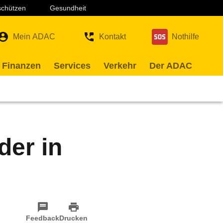
 schützen
Gesundheit
Mein ADAC
Kontakt
Nothilfe
 Finanzen
Services
Verkehr
Der ADAC
der in
Feedback
Drucken