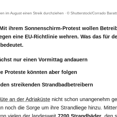
len im August einen Streik durchziehen
© Shutterstock/Corrado Barat
Mit ihrem Sonnenschirm-Protest wollen Betreib
egen eine EU-Richtlinie wehren. Was das für d
bedeutet.
nächst nur einen Vormittag andauern
re Proteste könnten aber folgen
den streikenden Strandbadbetreibern
lüte an der Adriaküste
nicht schon unangenehm genu
 noch die Sorge um ihre Strandliege hinzu. Mitten
von vielen der landesweit
7200 Strandbäder
, den s