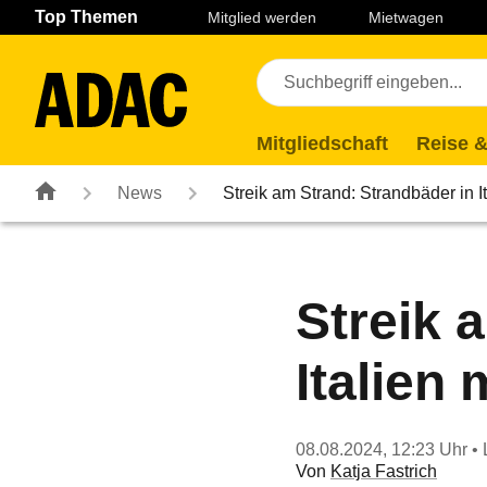
Navigation
Suche
Seiteninhalt
Fußzeile
Top Themen
Mitglied werden
Mietwagen
Mitgliedschaft
Reise &
News
Streik am Strand: Strandbäder in 
Streik 
Italien
08.08.2024, 12:23 Uhr
• 
Von
Katja Fastrich