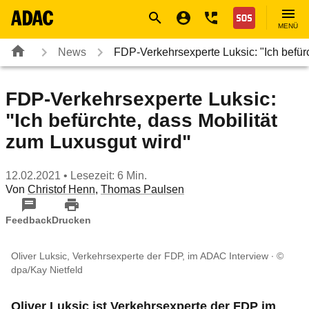
Navigation
Suche
Seiteninhalt
Fußzeile
Nothilfe
MENÜ
News
FDP-Verkehrsexperte Luksic: "Ich befü
FDP-Verkehrsexperte Luksic:
"Ich befürchte, dass Mobilität
zum Luxusgut wird"
12.02.2021
• Lesezeit: 6 Min.
Von
Christof Henn
,
Thomas Paulsen
Feedback
Drucken
Oliver Luksic, Verkehrsexperte der FDP, im ADAC Interview
©
dpa/Kay Nietfeld
Oliver Luksic ist Verkehrsexperte der FDP im