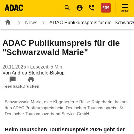
Navigation
Suche
Seiteninhalt
Fußzeile
Nothilfe
MENÜ
News
ADAC Publikumspreis für die "Schwar
ADAC Publikumspreis für die
"Schwarzwald Marie"
20.11.2025
• Lesezeit: 5 Min.
Von
Andrea Steichele-Biskup
Feedback
Drucken
Schwarzwald Marie, eine KI-generierte Reise-Ratgeberin, bekam
den ADAC Publikumspreis beim Deutschen Tourismuspreis
©
Deutscher Tourismusverband Service GmbH
Beim Deutschen Tourismuspreis 2025 geht der