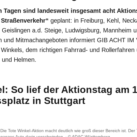
Tagen sind landesweit insgesamt acht Aktion
 Straßenverkehr“
geplant: in Freiburg, Kehl, Neck
n Geislingen a.d. Steige, Ludwigsburg, Mannheim 
en und Mitmachangeboten informiert GIB ACHT I
 Winkels, dem richtigen Fahrrad- und Rollerfahre
g und Helmen.
l: So lief der Aktionstag am 1
platz in Stuttgart
ie Tote Winkel-Aktion macht deutlich wie groß dieser Bereich ist. Der 
 ganzes Auto darin verschwinden.
© ADAC Württemberg