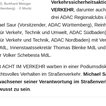
Verkehrssicherheitsakt
W), Burkhard Metzger
rttemberg).
© Moritz
VERKEHR
, darunter auch
drei ADAC Regionalclubs 
el Saur (Vorsitzender, ADAC Württemberg), Rein
 für Verkehr, Technik und Umwelt, ADAC Südbaden
 für Verkehr und Technik, ADAC Nordbaden) mit Ver
MdL, Innenstaatssekretär Thomas Blenke MdL und
är Volker Schebesta MdL.
B ACHT IM VERKEHR warben in einer Podiumsdisku
chtsvolles Verhalten im Straßenverkehr.
Michael S
rwachsener seiner Verantwortung im Straßenve
wusst zu sein
.