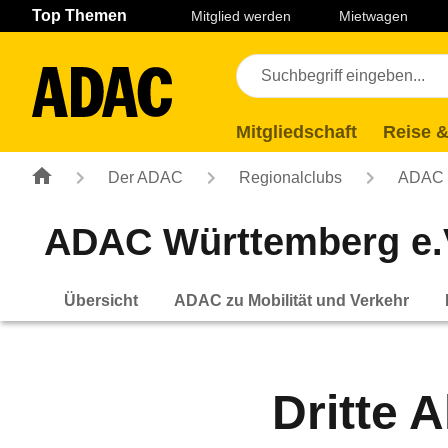
Navigation
Suche
Seiteninhalt
Fußzeile
Top Themen
Mitglied werden
Mietwagen
Mitgliedschaft
Reise &
Der ADAC
Regionalclubs
ADAC W
ADAC Württemberg e.
Übersicht
ADAC zu Mobilität und Verkehr
Dritte 