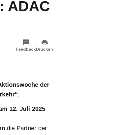
t: ADAC
Feedback
Drucken
 Aktionswoche der
rkehr“
.
am 12. Juli 2025
nn
die Partner der