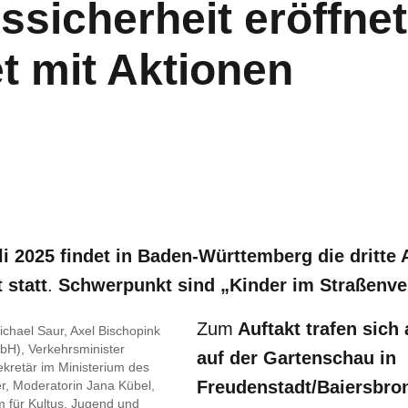
ssicherheit eröffne
et mit Aktionen
li 2025 findet in Baden-Württemberg die dritte
 statt
.
Schwerpunkt sind
„Kinder im Straßenve
Zum
Auftakt trafen sich 
Michael Saur, Axel Bischopink
H), Verkehrsminister
auf der Gartenschau in
kretär im Ministerium des
Freudenstadt/Baiersbro
ler, Moderatorin Jana Kübel,
m für Kultus, Jugend und