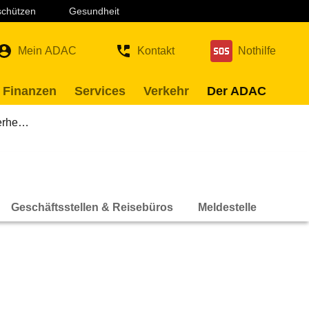
 schützen
Gesundheit
Mein ADAC
Kontakt
Nothilfe
 Finanzen
Services
Verkehr
Der ADAC
herhe…
Geschäftsstellen & Reisebüros
Meldestelle
Ethi