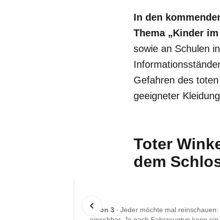
In den kommenden 
Thema „Kinder im
sowie an Schulen i
Informationsständ
Gefahren des toten
geeigneter Kleidun
Toter Winke
dem Schloss
1 von 3
Jeder möchte mal reinschauen: D
einsehbar. Je nach Fahrzeugtyp kann ein