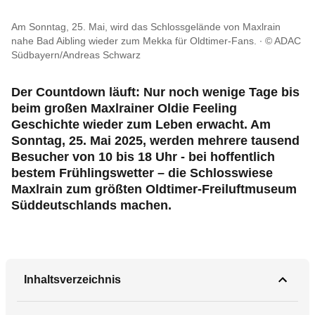
Reise & Freizeit
Am Sonntag, 25. Mai, wird das Schlossgelände von Maxlrain
nahe Bad Aibling wieder zum Mekka für Oldtimer-Fans.
© ADAC
Motorsport & Ortsclubs
Südbayern/Andreas Schwarz
Ihr ADAC Südbayern e.V.
Der Countdown läuft: Nur noch wenige Tage bis
beim großen Maxlrainer Oldie Feeling
Geschichte wieder zum Leben erwacht. Am
Sonntag, 25. Mai 2025, werden mehrere tausend
Besucher von 10 bis 18 Uhr - bei hoffentlich
bestem Frühlingswetter – die Schlosswiese
Maxlrain zum größten Oldtimer-Freiluftmuseum
Süddeutschlands machen.
Inhaltsverzeichnis