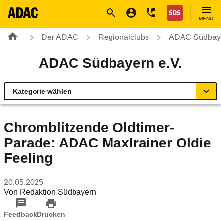
Navigation
Suche
Seiteninhalt
Fußzeile
Nothilfe
MENÜ
Der ADAC
Regionalclubs
ADAC Südbaye
ADAC Südbayern e.V.
Kategorie wählen
Übersicht
Chromblitzende Oldtimer-
Parade: ADAC Maxlrainer Oldie
Geschäftsstellen & Reisebüros
Feeling
Verkehr & Mobilität
20.05.2025
Von
Redaktion Südbayern
Sicherheit
Feedback
Drucken