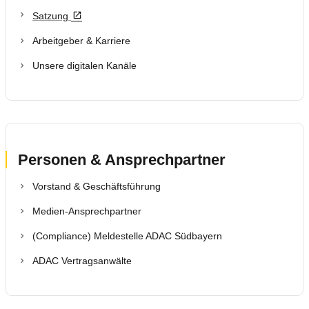
Reise & Freizeit
Satzung
Arbeitgeber & Karriere
Motorsport & Ortsclubs
Unsere digitalen Kanäle
Ihr ADAC Südbayern e.V.
Personen & Ansprechpartner
Vorstand & Geschäftsführung
Medien-Ansprechpartner
(Compliance) Meldestelle ADAC Südbayern
ADAC Vertragsanwälte