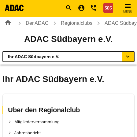
Navigation
Suche
Seiteninhalt
Fußzeile
Nothilfe
MENÜ
Der ADAC
Regionalclubs
ADAC Südbaye
ADAC Südbayern e.V.
Ihr ADAC Südbayern e.V.
Übersicht
Ihr ADAC Südbayern e.V.
Geschäftsstellen & Reisebüros
Verkehr & Mobilität
Über den Regionalclub
Mitgliederversammlung
Sicherheit
Jahresbericht